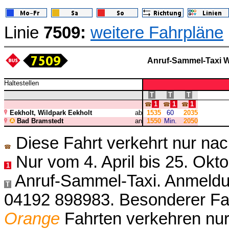
Linie
7509:
weitere Fahrpläne
Anruf-Sammel-Taxi W
Haltestellen
T
T
T
1
1
1
☎
☎
☎
Eekholt, Wildpark Eekholt
ab
1535
60
2035
Bad Bramstedt
an
1550
Min.
2050
Diese Fahrt verkehrt nur nac
☎
Nur vom 4. April bis 25. Okt
1
Anruf-Sammel-Taxi. Anmeldun
T
04192 898983. Besonderer Fah
Orange
Fahrten verkehren nur