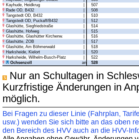
Kayhude, Heidkrug
|
507
Rade OD, B432
|
508
Tangstedt OD, B432
|
510
Tangstedt OD, Puckaff/B432
|
512
Glashütte, Siegfriedstraße
|
514
Glashütte, Hofweg
|
515
Glashütte, Glashütter Kirchenw.
|
516
Glashütte, ZOB
|
517
Glashütte, Am Böhmerwald
|
518
Harksheide, Kielort
|
520
Harksheide, Wilhelm-Busch-Platz
|
522
Ochsenzoll
an
528
Nur an Schultagen in Schles
S
Kurzfristige Änderungen in A
möglich.
Bei Fragen zu dieser Linie (Fahrplan, Ta
usw.) wenden Sie sich bitte an das oben 
den Bereich des HVV auch an die HVV-Info
Alle Angaben ohne Gewähr. Änderungen vorb