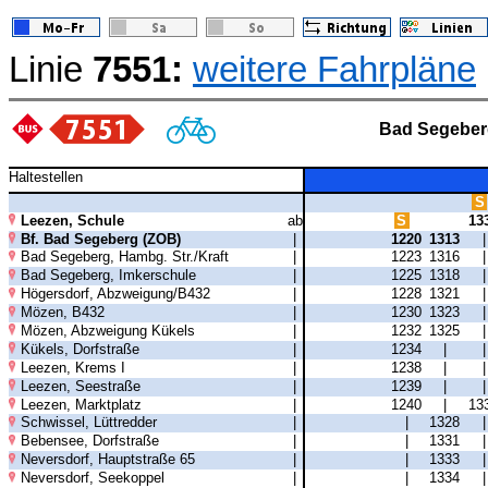
Linie
7551:
weitere Fahrpläne
Bad Segeber
Haltestellen
S
Leezen, Schule
ab
S
13
Bf. Bad Segeberg (ZOB)
|
1220
1313
Bad Segeberg, Hambg. Str./Kraft
|
1223
1316
Bad Segeberg, Imkerschule
|
1225
1318
Högersdorf, Abzweigung/B432
|
1228
1321
Mözen, B432
|
1230
1323
Mözen, Abzweigung Kükels
|
1232
1325
Kükels, Dorfstraße
|
1234
|
Leezen, Krems I
|
1238
|
Leezen, Seestraße
|
1239
|
Leezen, Marktplatz
|
1240
|
13
Schwissel, Lüttredder
|
|
1328
Bebensee, Dorfstraße
|
|
1331
Neversdorf, Hauptstraße 65
|
|
1333
Neversdorf, Seekoppel
|
|
1334