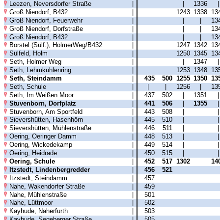
Leezen, Neversdorfer Straße
|
|
1336
Groß Niendorf, B432
|
1243
1338
13
Groß Niendorf, Feuerwehr
|
|
|
13
Groß Niendorf, Dorfstraße
|
|
|
13
Groß Niendorf, B432
|
|
|
13
Borstel (Sülf.), HolmerWeg/B432
|
1247
1342
13
Sülfeld, Holm
|
1250
1345
13
Seth, Holmer Weg
|
|
1347
Seth, Lehmkuhlenring
|
1253
1348
13
Seth, Steindamm
|
435
500
1255
1350
13
Seth, Schule
|
|
|
1256
|
13
Seth, Im Weißen Moor
|
437
502
|
1351
Stuvenborn, Dorfplatz
|
441
506
|
1355
Stuvenborn, Am Sportfeld
|
443
508
|
Sievershütten, Hasenhörn
|
445
510
|
Sievershütten, Mühlenstraße
|
446
511
|
Oering, Oeringer Damm
|
448
513
|
Oering, Wickedekamp
|
449
514
|
Oering, Heidrade
|
450
515
|
Oering, Schule
|
452
517
1302
14
Itzstedt, Lindenbergredder
|
456
521
Itzstedt, Steindamm
|
457
Nahe, Wakendorfer Straße
|
459
Nahe, Mühlenstraße
|
501
Nahe, Lüttmoor
|
502
Kayhude, Naherfurth
|
503
Kayhude, Segeberger Straße
|
505