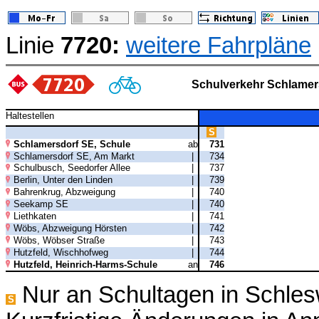
Linie
7720:
weitere Fahrpläne
Schulverkehr Schlamer
Haltestellen
S
Schlamersdorf SE, Schule
ab
731
Schlamersdorf SE, Am Markt
|
734
Schulbusch, Seedorfer Allee
|
737
Berlin, Unter den Linden
|
739
Bahrenkrug, Abzweigung
|
740
Seekamp SE
|
740
Liethkaten
|
741
Wöbs, Abzweigung Hörsten
|
742
Wöbs, Wöbser Straße
|
743
Hutzfeld, Wischhofweg
|
744
Hutzfeld, Heinrich-Harms-Schule
an
746
Nur an Schultagen in Schles
S