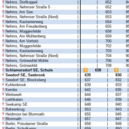
Nehms, Dorfkoppel
|
|
652
8
Nehms, Nehmser Straße 5
|
|
652
8
Nehms, Am See
|
|
653
8
Nehms, Nehmser Straße (Nord)
|
|
653
8
Nehms, Kastanienweg
|
|
654
8
Nehms, Am Freudenberg
|
|
655
8
Nehms, Muggesfelde
|
|
658
8
Nehms, Am Mühlenberg
|
|
659
8
Nehms, Am Vorholz
|
|
700
8
Nehms, Muggesfelde
|
|
702
8
Nehms, Kastanienweg
|
|
703
9
Nehms, Nehmser Straße (Nord)
|
|
704
9
Nehms, Grönwohld Mühle
|
|
706
9
Nehms, Grönwohld
|
|
708
9
Schlamersdorf SE, Schule
|
S
658
|
S
Seedorf SE, Seebrook
|
635
|
830
Seedorf SE, Blocksberg
|
637
|
832
Kuhlenbrook
|
639
|
833
Kembs
|
642
|
835
Weitewelt
|
644
|
837
Liethkaten
|
646
|
839
Seekamp SE
|
648
|
840
Bahrenkrug
|
653
|
843
Heidmoor bei Blomnath
|
655
|
845
Blomnath
|
657
|
847
Berlin, Potsdamer Straße
|
658
|
849
Berlin, Schulkamp
|
659
|
850