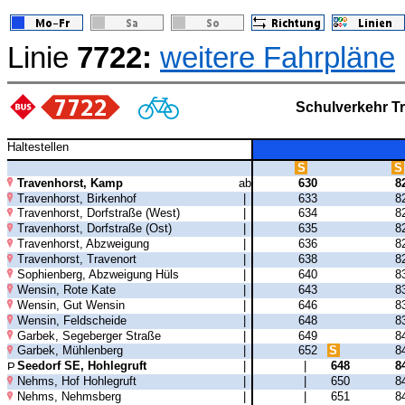
Linie
7722:
weitere Fahrpläne
Schulverkehr T
Haltestellen
S
S
Travenhorst, Kamp
ab
630
8
Travenhorst, Birkenhof
|
633
8
Travenhorst, Dorfstraße (West)
|
634
8
Travenhorst, Dorfstraße (Ost)
|
635
8
Travenhorst, Abzweigung
|
636
8
Travenhorst, Travenort
|
638
8
Sophienberg, Abzweigung Hüls
|
640
8
Wensin, Rote Kate
|
643
8
Wensin, Gut Wensin
|
646
8
Wensin, Feldscheide
|
648
8
Garbek, Segeberger Straße
|
649
8
Garbek, Mühlenberg
|
652
S
8
Seedorf SE, Hohlegruft
|
|
648
8
Nehms, Hof Hohlegruft
|
|
650
8
Nehms, Nehmsberg
|
|
651
8