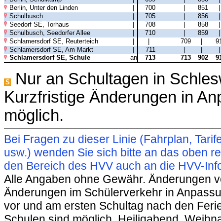
Berlin, Unter den Linden
|
700
|
851
Schulbusch
|
705
|
856
Seedorf SE, Torhaus
|
708
|
858
Schulbusch, Seedorfer Allee
|
710
|
859
Schlamersdorf SE, Reuterteich
|
|
709
|
9
Schlamersdorf SE, Am Markt
|
711
|
|
Schlamersdorf SE, Schule
an
713
713
902
9
Nur an Schultagen in Schles
S
Kurzfristige Änderungen in A
möglich.
Bei Fragen zu dieser Linie (Fahrplan, Ta
usw.) wenden Sie sich bitte an das oben 
den Bereich des HVV auch an die HVV-Info
Alle Angaben ohne Gewähr. Änderungen vorb
Änderungen im Schülerverkehr in Anpassu
vor und am ersten Schultag nach den Feri
Schulen sind möglich. Heiligabend, Weihnac