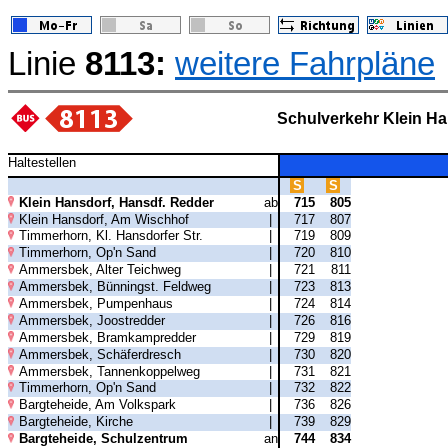
Linie
8113:
weitere Fahrpläne
Schulverkehr Klein Ha
Haltestellen
S
S
Klein Hansdorf, Hansdf. Redder
ab
715
805
Klein Hansdorf, Am Wischhof
|
717
807
Timmerhorn, Kl. Hansdorfer Str.
|
719
809
Timmerhorn, Op'n Sand
|
720
810
Ammersbek, Alter Teichweg
|
721
811
Ammersbek, Bünningst. Feldweg
|
723
813
Ammersbek, Pumpenhaus
|
724
814
Ammersbek, Joostredder
|
726
816
Ammersbek, Bramkampredder
|
729
819
Ammersbek, Schäferdresch
|
730
820
Ammersbek, Tannenkoppelweg
|
731
821
Timmerhorn, Op'n Sand
|
732
822
Bargteheide, Am Volkspark
|
736
826
Bargteheide, Kirche
|
739
829
Bargteheide, Schulzentrum
an
744
834