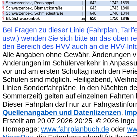
Schwarzenbek, Peerkoppel
|
642
1742
1839
Schwarzenbek, Bismarckstraße
|
643
1743
1840
Schwarzenbek, Schmiedestraße
|
648
1748
1844
Bf. Schwarzenbek
an
650
1750
1846
Bei Fragen zu dieser Linie (Fahrplan, Ta
usw.) wenden Sie sich bitte an das oben 
den Bereich des HVV auch an die HVV-Info
Alle Angaben ohne Gewähr. Änderungen vorb
Änderungen im Schülerverkehr in Anpassu
vor und am ersten Schultag nach den Feri
Schulen sind möglich. Heiligabend, Weihnac
Linien Sonderfahrpläne. In den Nächten de
Sommerzeit) gelten auf einzelnen Fahrten 
Dieser Fahrplan darf nur zur Fahrgastinfo
Quellenangaben und Datenlizenzen
,
Imp
Erstellt am 20.07.2026 20:25. © 2026 Ingo
Homepage:
www.fahrplanbuch.de
oder
ww