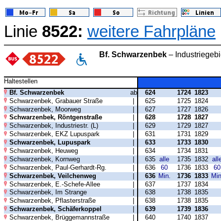
Linie
8522:
weitere Fahrpläne
Bf. Schwarzenbek
– Industriegeb
Haltestellen
Bf. Schwarzenbek
ab
624
1724
1823
Schwarzenbek, Grabauer Straße
|
625
1725
1824
Schwarzenbek, Moorweg
|
627
1727
1826
Schwarzenbek, Röntgenstraße
|
628
1728
1827
Schwarzenbek, Industriestr. (L)
|
629
1729
1827
Schwarzenbek, EKZ Lupuspark
|
631
1731
1829
Schwarzenbek, Lupuspark
|
633
1733
1830
Schwarzenbek, Heuweg
|
634
1734
1831
Schwarzenbek, Kornweg
|
635
alle
1735
1832
all
Schwarzenbek, Paul-Gerhardt-Rg.
|
636
60
1736
1833
60
Schwarzenbek, Veilchenweg
|
636
Min.
1736
1833
Min
Schwarzenbek, E.-Schefe-Allee
|
637
1737
1834
Schwarzenbek, Im Strange
|
638
1738
1835
Schwarzenbek, Pflasterstraße
|
638
1738
1835
Schwarzenbek, Schäferkoppel
|
639
1739
1836
Schwarzenbek, Brüggemannstraße
|
640
1740
1837