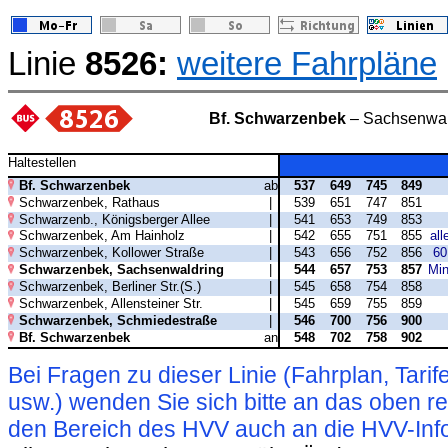
Linie
8526:
weitere Fahrpläne
Bf. Schwarzenbek
– Sachsenwal
Haltestellen
Bf. Schwarzenbek
ab
537
649
745
849
Schwarzenbek, Rathaus
|
539
651
747
851
Schwarzenb., Königsberger Allee
|
541
653
749
853
Schwarzenbek, Am Hainholz
|
542
655
751
855
all
Schwarzenbek, Kollower Straße
|
543
656
752
856
60
Schwarzenbek, Sachsenwaldring
|
544
657
753
857
Min
Schwarzenbek, Berliner Str.(S.)
|
545
658
754
858
Schwarzenbek, Allensteiner Str.
|
545
659
755
859
Schwarzenbek, Schmiedestraße
|
546
700
756
900
Bf. Schwarzenbek
an
548
702
758
902
Bei Fragen zu dieser Linie (Fahrplan, Ta
usw.) wenden Sie sich bitte an das oben 
den Bereich des HVV auch an die HVV-Info