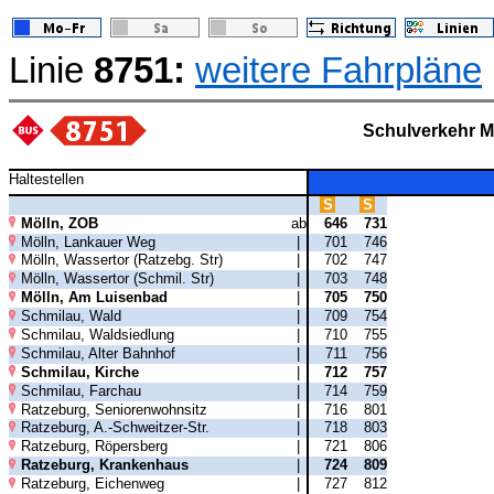
Linie
8751:
weitere Fahrpläne
Schulverkehr M
Haltestellen
S
S
Mölln, ZOB
ab
646
731
Mölln, Lankauer Weg
|
701
746
Mölln, Wassertor (Ratzebg. Str)
|
702
747
Mölln, Wassertor (Schmil. Str)
|
703
748
Mölln, Am Luisenbad
|
705
750
Schmilau, Wald
|
709
754
Schmilau, Waldsiedlung
|
710
755
Schmilau, Alter Bahnhof
|
711
756
Schmilau, Kirche
|
712
757
Schmilau, Farchau
|
714
759
Ratzeburg, Seniorenwohnsitz
|
716
801
Ratzeburg, A.-Schweitzer-Str.
|
718
803
Ratzeburg, Röpersberg
|
721
806
Ratzeburg, Krankenhaus
|
724
809
Ratzeburg, Eichenweg
|
727
812