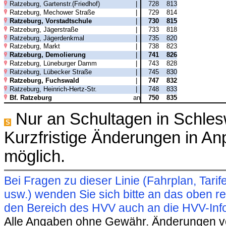
Ratzeburg, Gartenstr.(Friedhof)
|
728
813
Ratzeburg, Mechower Straße
|
729
814
Ratzeburg, Vorstadtschule
|
730
815
Ratzeburg, Jägerstraße
|
733
818
Ratzeburg, Jägerdenkmal
|
735
820
Ratzeburg, Markt
|
738
823
Ratzeburg, Demolierung
|
741
826
Ratzeburg, Lüneburger Damm
|
743
828
Ratzeburg, Lübecker Straße
|
745
830
Ratzeburg, Fuchswald
|
747
832
Ratzeburg, Heinrich-Hertz-Str.
|
748
833
Bf. Ratzeburg
an
750
835
Nur an Schultagen in Schles
S
Kurzfristige Änderungen in A
möglich.
Bei Fragen zu dieser Linie (Fahrplan, Ta
usw.) wenden Sie sich bitte an das oben 
den Bereich des HVV auch an die HVV-Info
Alle Angaben ohne Gewähr. Änderungen vorb