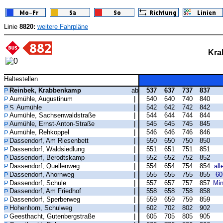
Linie
8820:
weitere Fahrpläne
Kra
Haltestellen
Reinbek, Krabbenkamp
ab
537
637
737
837
Aumühle, Augustinum
|
540
640
740
840
Aumühle
|
542
642
742
842
Aumühle, Sachsenwaldstraße
|
544
644
744
844
Aumühle, Ernst-Anton-Straße
|
545
645
745
845
Aumühle, Rehkoppel
|
546
646
746
846
Dassendorf, Am Riesenbett
|
550
650
750
850
Dassendorf, Waldsiedlung
|
551
651
751
851
Dassendorf, Berodtskamp
|
552
652
752
852
Dassendorf, Quellenweg
|
554
654
754
854
all
Dassendorf, Ahornweg
|
555
655
755
855
60
Dassendorf, Schule
|
557
657
757
857
Min
Dassendorf, Am Friedhof
|
558
658
758
858
Dassendorf, Sperberweg
|
559
659
759
859
Hohenhorn, Schulweg
|
602
702
802
902
Geesthacht, Gutenbergstraße
|
605
705
805
905