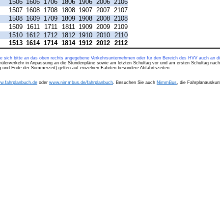
1506
1606
1706
1806
1906
2006
2106
1507
1608
1708
1808
1907
2007
2107
1508
1609
1709
1809
1908
2008
2108
1509
1611
1711
1811
1909
2009
2109
1510
1612
1712
1812
1910
2010
2110
1513
1614
1714
1814
1912
2012
2112
ie sich bitte an das oben rechts angegebene Verkehrsunternehmen oder für den Bereich des HVV auch an di
hülerverkehr in Anpassung an die Stundenpläne sowie am letzten Schultag vor und am ersten Schultag nach
ng und Ende der Sommerzeit) gelten auf einzelnen Fahrten besondere Abfahrtszeiten.
w.fahrplanbuch.de
oder
www.nimmbus.de/fahrplanbuch
. Besuchen Sie auch
NimmBus
, die Fahrplanauskunf