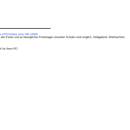
e HVV-Infoline unter 040 19449.
 den Ferien und an beweglichen Ferientagen einzelner Schulen sind möglich. Heiligabend, Weihnachten,
t für Ihren PC!