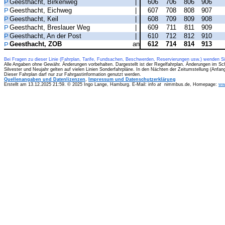
Geesthacht, Birkenweg
|
606
706
806
906
Geesthacht, Eichweg
|
607
708
808
907
Geesthacht, Keil
|
608
709
809
908
Geesthacht, Breslauer Weg
|
609
711
811
909
Geesthacht, An der Post
|
610
712
812
910
Geesthacht, ZOB
an
612
714
814
913
Bei Fragen zu dieser Linie (Fahrplan, Tarife, Fundsachen, Beschwerden, Reservierungen usw.) wenden S
Alle Angaben ohne Gewähr. Änderungen vorbehalten. Dargestellt ist der Regelfahrplan. Änderungen im Sc
Silvester und Neujahr gelten auf vielen Linien Sonderfahrpläne. In den Nächten der Zeitumstellung (Anfa
Dieser Fahrplan darf nur zur Fahrgastinformation genutzt werden.
Quellenangaben und Datenlizenzen
,
Impressum und Datenschutzerklärung
Erstellt am 13.12.2025 21:59. © 2025 Ingo Lange, Hamburg. E-Mail: info
at
nimmbus.de, Homepage:
ww