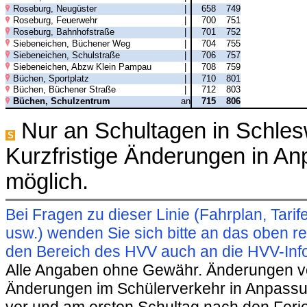
Roseburg, Neugüster
|
658
749
Roseburg, Feuerwehr
|
700
751
Roseburg, Bahnhofstraße
|
701
752
Siebeneichen, Büchener Weg
|
704
755
Siebeneichen, Schulstraße
|
706
757
Siebeneichen, Abzw Klein Pampau
|
708
759
Büchen, Sportplatz
|
710
801
Büchen, Büchener Straße
|
712
803
Büchen, Schulzentrum
an
715
806
Nur an Schultagen in Schles
S
Kurzfristige Änderungen in A
möglich.
Bei Fragen zu dieser Linie (Fahrplan, Ta
usw.) wenden Sie sich bitte an das oben 
den Bereich des HVV auch an die HVV-Info
Alle Angaben ohne Gewähr. Änderungen vorb
Änderungen im Schülerverkehr in Anpassu
vor und am ersten Schultag nach den Feri