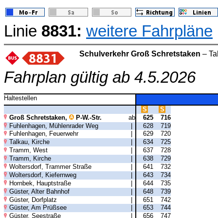
Linie
8831:
weitere Fahrpläne
Schulverkehr Groß Schretstaken
– Ta
Fahrplan gültig ab 4.5.2026
Haltestellen
S
S
Groß Schretstaken,
P-W.-Str.
ab
625
716
Fuhlenhagen, Mühlenrader Weg
|
628
719
Fuhlenhagen, Feuerwehr
|
629
720
Talkau, Kirche
|
634
725
Tramm, West
|
637
728
Tramm, Kirche
|
638
729
Woltersdorf, Trammer Straße
|
641
732
Woltersdorf, Kiefernweg
|
643
734
Hornbek, Hauptstraße
|
644
735
Güster, Alter Bahnhof
|
648
739
Güster, Dorfplatz
|
651
742
Güster, Am Prüßsee
|
653
744
Güster, Seestraße
|
656
747