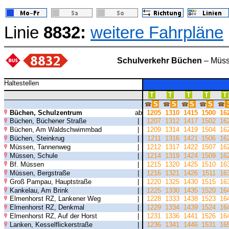
Linie
8832:
weitere Fahrpläne
Schulverkehr Büchen
– Müss
Haltestellen
T
T
T
T
T
S
S
S
S
☎
☎
☎
☎
☎
Büchen, Schulzentrum
ab
1205
1310
1415
1500
16
Büchen, Büchener Straße
|
1207
1312
1417
1502
16
Büchen, Am Waldschwimmbad
|
1209
1314
1419
1504
16
Büchen, Steinkrug
|
1211
1316
1421
1506
16
Müssen, Tannenweg
|
1212
1317
1422
1507
16
Müssen, Schule
|
1214
1319
1424
1509
16
Bf. Müssen
|
1215
1320
1425
1510
16
Müssen, Bergstraße
|
1216
1321
1426
1511
16
Groß Pampau, Hauptstraße
|
1220
1325
1430
1515
16
Kankelau, Am Brink
|
1225
1330
1435
1520
16
Elmenhorst RZ, Lankener Weg
|
1228
1333
1438
1523
16
Elmenhorst RZ, Denkmal
|
1229
1334
1439
1524
16
Elmenhorst RZ, Auf der Horst
|
1231
1336
1441
1526
16
Lanken, Kesselflickerstraße
|
1236
1341
1446
1531
16