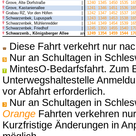
Grove, Alte Dorfstraße
|
1240
1345
1450
1535
16
Grove, Kastanienallee
|
1241
1346
1451
1536
16
Grabau RZ, Vor den Höfen
|
1242
1347
1452
1537
16
Schwarzenbek, Lupuspark
|
1243
1348
1453
1538
16
Schwarzenbek, Mühlenredder
|
1244
1349
1454
1539
16
Schwarzenbek, Friedhof
|
1245
1350
1455
1540
17
Schwarzenb., Königsberger Allee
an
1249
1354
1459
1544
17
Diese Fahrt verkehrt nur nac
☎
Nur an Schultagen in Schles
S
MintesO-Bedarfsfahrt. Zum Ei
T
Unterwegshaltestelle Anmeldu
vor Abfahrt erforderlich.
Nur an Schultagen in Schlesw
3
Orange
Fahrten verkehren nur
Kurzfristige Änderungen in A