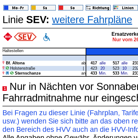
Linie
SEV:
weitere Fahrpläne
Ersatzverk
Nur vom 26
Haltestellen
Bf. Altona
ab
417
alle
517
alle
23
Holstenstraße
|
423
20
523
10
23
Sternschanze
an
433
Min.
533
Min.
23
Nur in Nächten vor Sonnabe
1
Fahrradmitnahme nur eingesch
Bei Fragen zu dieser Linie (Fahrplan, Ta
usw.) wenden Sie sich bitte an das oben 
den Bereich des HVV auch an die HVV-Info
Alle Angaben ohne Gewähr. Änderungen vorb