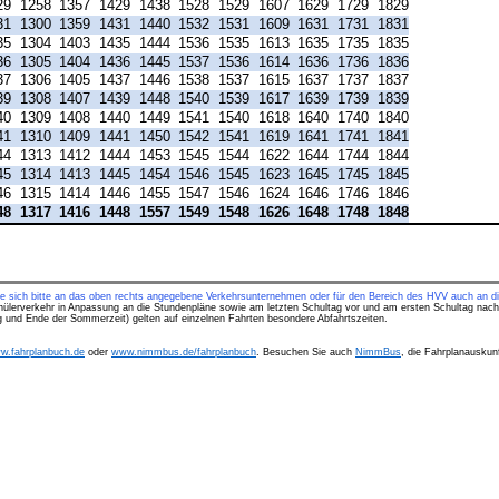
29
1258
1357
1429
1438
1528
1529
1607
1629
1729
1829
31
1300
1359
1431
1440
1532
1531
1609
1631
1731
1831
35
1304
1403
1435
1444
1536
1535
1613
1635
1735
1835
36
1305
1404
1436
1445
1537
1536
1614
1636
1736
1836
37
1306
1405
1437
1446
1538
1537
1615
1637
1737
1837
39
1308
1407
1439
1448
1540
1539
1617
1639
1739
1839
40
1309
1408
1440
1449
1541
1540
1618
1640
1740
1840
41
1310
1409
1441
1450
1542
1541
1619
1641
1741
1841
44
1313
1412
1444
1453
1545
1544
1622
1644
1744
1844
45
1314
1413
1445
1454
1546
1545
1623
1645
1745
1845
46
1315
1414
1446
1455
1547
1546
1624
1646
1746
1846
48
1317
1416
1448
1557
1549
1548
1626
1648
1748
1848
ie sich bitte an das oben rechts angegebene Verkehrsunternehmen oder für den Bereich des HVV auch an di
hülerverkehr in Anpassung an die Stundenpläne sowie am letzten Schultag vor und am ersten Schultag nach
ng und Ende der Sommerzeit) gelten auf einzelnen Fahrten besondere Abfahrtszeiten.
w.fahrplanbuch.de
oder
www.nimmbus.de/fahrplanbuch
. Besuchen Sie auch
NimmBus
, die Fahrplanauskunf