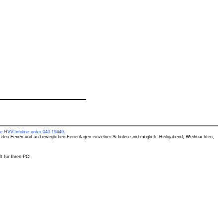
e HVV-Infoline unter 040 19449.
 den Ferien und an beweglichen Ferientagen einzelner Schulen sind möglich. Heiligabend, Weihnachten,
t für Ihren PC!