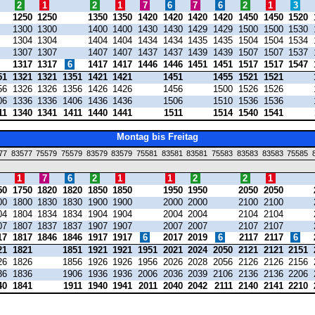
2
1
2
1
7
6
7
6
2
1
3
1250
1250
1350
1350
1420
1420
1420
1420
1450
1450
1520
1300
1300
1400
1400
1430
1430
1429
1429
1500
1500
1530
1304
1304
1404
1404
1434
1434
1435
1435
1504
1504
1534
1307
1307
1407
1407
1437
1437
1439
1439
1507
1507
1537
1317
1317
6
1417
1417
1446
1446
1451
1451
1517
1517
1547
51
1321
1321
1351
1421
1421
1451
1455
1521
1521
56
1326
1326
1356
1426
1426
1456
1500
1526
1526
06
1336
1336
1406
1436
1436
1506
1510
1536
1536
11
1340
1341
1411
1440
1441
1511
1514
1540
1541
Montag bis Freitag
77
83577
75579
75579
83579
83579
75581
83581
83581
75583
83583
83583
75585
1
7
6
2
1
1
2
2
1
50
1750
1820
1820
1850
1850
1950
1950
2050
2050
00
1800
1830
1830
1900
1900
2000
2000
2100
2100
04
1804
1834
1834
1904
1904
2004
2004
2104
2104
07
1807
1837
1837
1907
1907
2007
2007
2107
2107
17
1817
1846
1846
1917
1917
6
2017
2019
6
2117
2117
6
21
1821
1851
1921
1921
1951
2021
2024
2050
2121
2121
2151
26
1826
1856
1926
1926
1956
2026
2028
2056
2126
2126
2156
36
1836
1906
1936
1936
2006
2036
2039
2106
2136
2136
2206
40
1841
1911
1940
1941
2011
2040
2042
2111
2140
2141
2210