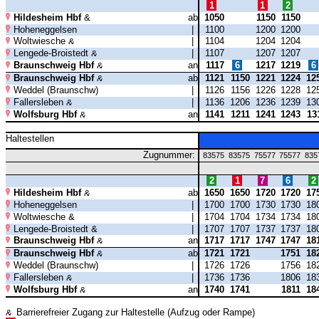
1
1
2
Hildesheim Hbf
ab
1050
1150
1150
Hoheneggelsen
|
1100
1200
1200
Woltwiesche
|
1104
1204
1204
Lengede-Broistedt
|
1107
1207
1207
Braunschweig Hbf
an
1117
6
1217
1219
6
Braunschweig Hbf
ab
1121
1150
1221
1224
12
Weddel (Braunschw)
|
1126
1156
1226
1228
12
Fallersleben
|
1136
1206
1236
1239
13
Wolfsburg Hbf
an
1141
1211
1241
1243
13
Haltestellen
Zugnummer:
83575
83575
75577
75577
835
2
1
7
6
2
Hildesheim Hbf
ab
1650
1650
1720
1720
17
Hoheneggelsen
|
1700
1700
1730
1730
18
Woltwiesche
|
1704
1704
1734
1734
18
Lengede-Broistedt
|
1707
1707
1737
1737
18
Braunschweig Hbf
an
1717
1717
1747
1747
18
Braunschweig Hbf
ab
1721
1721
1751
18
Weddel (Braunschw)
|
1726
1726
1756
18
Fallersleben
|
1736
1736
1806
18
Wolfsburg Hbf
an
1740
1741
1811
18
Barrierefreier Zugang zur Haltestelle (Aufzug oder Rampe)