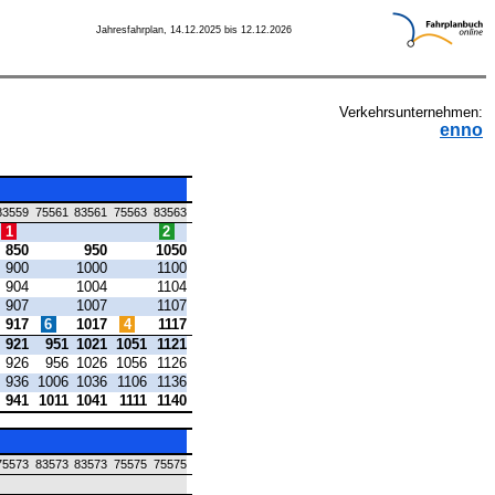
Jahresfahrplan, 14.12.2025 bis 12.12.2026
Verkehrsunternehmen:
enno
83559
75561
83561
75563
83563
1
2
850
950
1050
900
1000
1100
904
1004
1104
907
1007
1107
917
6
1017
4
1117
921
951
1021
1051
1121
926
956
1026
1056
1126
936
1006
1036
1106
1136
941
1011
1041
1111
1140
75573
83573
83573
75575
75575