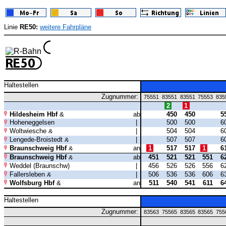
Linie
RE50:
weitere Fahrpläne
Haltestellen
Zugnummer:
75551
83551
83551
75553
835
2
1
Hildesheim Hbf
ab
450
450
5
Hoheneggelsen
|
500
500
6
Woltwiesche
|
504
504
6
Lengede-Broistedt
|
507
507
6
Braunschweig Hbf
an
1
517
517
1
6
Braunschweig Hbf
ab
451
521
521
551
6
Weddel (Braunschw)
|
456
526
526
556
6
Fallersleben
|
506
536
536
606
6
Wolfsburg Hbf
an
511
540
541
611
6
Haltestellen
Zugnummer:
83563
75565
83565
83565
755