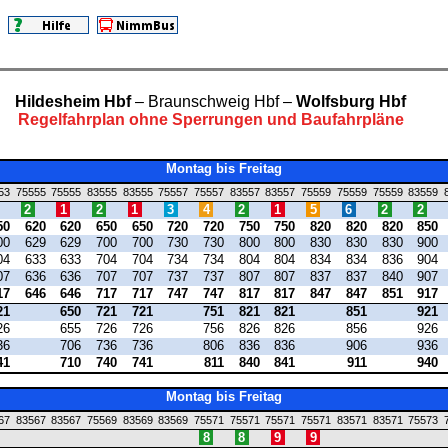
Hildesheim Hbf
– Braunschweig Hbf –
Wolfsburg Hbf
Regelfahrplan ohne Sperrungen und Baufahrpläne
Montag bis Freitag
53
75555
75555
83555
83555
75557
75557
83557
83557
75559
75559
75559
83559
2
1
2
1
3
4
2
1
5
6
2
2
50
620
620
650
650
720
720
750
750
820
820
820
850
00
629
629
700
700
730
730
800
800
830
830
830
900
04
633
633
704
704
734
734
804
804
834
834
836
904
07
636
636
707
707
737
737
807
807
837
837
840
907
17
646
646
717
717
747
747
817
817
847
847
851
917
21
650
721
721
751
821
821
851
921
26
655
726
726
756
826
826
856
926
36
706
736
736
806
836
836
906
936
41
710
740
741
811
840
841
911
940
Montag bis Freitag
67
83567
83567
75569
83569
83569
75571
75571
75571
75571
83571
83571
75573
8
8
9
9