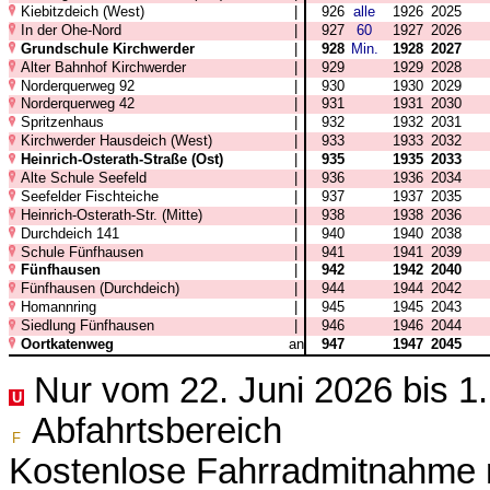
Kiebitzdeich (West)
|
926
alle
1926
2025
In der Ohe-Nord
|
927
60
1927
2026
Grundschule Kirchwerder
|
928
Min.
1928
2027
Alter Bahnhof Kirchwerder
|
929
1929
2028
Norderquerweg 92
|
930
1930
2029
Norderquerweg 42
|
931
1931
2030
Spritzenhaus
|
932
1932
2031
Kirchwerder Hausdeich (West)
|
933
1933
2032
Heinrich-Osterath-Straße (Ost)
|
935
1935
2033
Alte Schule Seefeld
|
936
1936
2034
Seefelder Fischteiche
|
937
1937
2035
Heinrich-Osterath-Str. (Mitte)
|
938
1938
2036
Durchdeich 141
|
940
1940
2038
Schule Fünfhausen
|
941
1941
2039
Fünfhausen
|
942
1942
2040
Fünfhausen (Durchdeich)
|
944
1944
2042
Homannring
|
945
1945
2043
Siedlung Fünfhausen
|
946
1946
2044
Oortkatenweg
an
947
1947
2045
Nur vom 22. Juni 2026 bis 1
U
Abfahrtsbereich
F
Kostenlose Fahrradmitnahme m