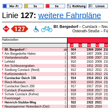
Linie
127:
weitere Fahrpläne
Bf. Bergedorf
– Curslack – Neu
Osterath-Straße – F
Haltestellen
U
U
U
U
U
Bf. Bergedorf
F
ab
904
1904
2004
21
Am Bergedorfer Hafen
|
907
1907
2006
21
Vierlandenstraße
|
908
1908
2007
21
Lehfeld
|
910
1910
2009
21
Am Schleusengraben
|
911
1911
2010
21
Siedlung Curslack (Nord)
|
912
1912
2011
21
Kurfürstendeich
|
913
1913
2012
21
Curslacker Deich 336
|
914
1914
2013
21
Rieck-Museum
|
915
1915
2014
21
Curslacker Deich 200
|
917
1917
2016
21
Curslack (Feuerwehr)
|
918
1918
2017
21
Schule Curslack (Kehre)
|
919
1919
2018
21
Foortstegel
|
921
1921
2020
21
Heinrich-Stubbe-Weg
|
922
1922
2021
Neuengammer Hinterdeich (Ost)
|
925
1925
2024