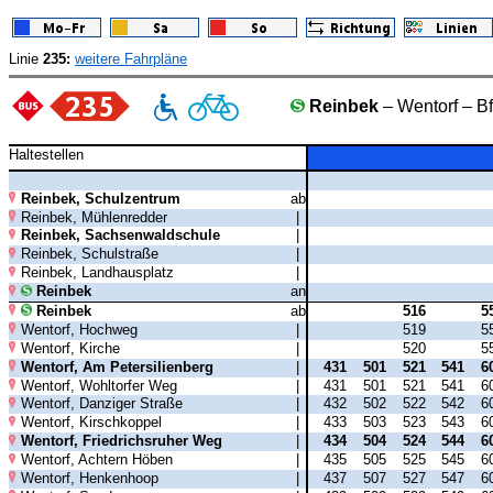
Linie
235:
weitere Fahrpläne
Reinbek
– Wentorf – Bf
Haltestellen
Reinbek, Schulzentrum
ab
Reinbek, Mühlenredder
|
Reinbek, Sachsenwaldschule
|
Reinbek, Schulstraße
|
Reinbek, Landhausplatz
|
Reinbek
an
Reinbek
ab
516
5
Wentorf, Hochweg
|
519
5
Wentorf, Kirche
|
520
5
Wentorf, Am Petersilienberg
|
431
501
521
541
6
Wentorf, Wohltorfer Weg
|
431
501
521
541
6
Wentorf, Danziger Straße
|
432
502
522
542
6
Wentorf, Kirschkoppel
|
433
503
523
543
6
Wentorf, Friedrichsruher Weg
|
434
504
524
544
6
Wentorf, Achtern Höben
|
435
505
525
545
6
Wentorf, Henkenhoop
|
437
507
527
547
6