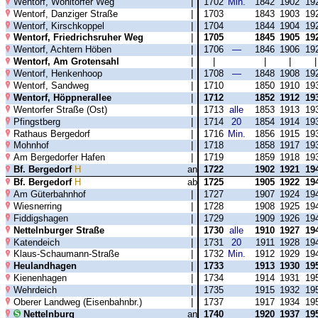
Wentorf, Wohltorfer Weg
|
1702
Min.
1842
1902
19
Wentorf, Danziger Straße
|
1703
1843
1903
19
Wentorf, Kirschkoppel
|
1704
1844
1904
19
Wentorf, Friedrichsruher Weg
|
1705
1845
1905
19
Wentorf, Achtern Höben
|
1706
—
1846
1906
19
Wentorf, Am Grotensahl
|
|
|
|
Wentorf, Henkenhoop
|
1708
—
1848
1908
19
Wentorf, Sandweg
|
1710
1850
1910
19
Wentorf, Höppnerallee
|
1712
1852
1912
19
Wentorfer Straße (Ost)
|
1713
alle
1853
1913
19
Pfingstberg
|
1714
20
1854
1914
19
Rathaus Bergedorf
|
1716
Min.
1856
1915
19
Mohnhof
|
1718
1858
1917
19
Am Bergedorfer Hafen
|
1719
1859
1918
19
Bf. Bergedorf
H
an
1722
1902
1921
19
Bf. Bergedorf
H
ab
1725
1905
1922
19
Am Güterbahnhof
|
1727
1907
1924
19
Wiesnerring
|
1728
1908
1925
19
Fiddigshagen
|
1729
1909
1926
19
Nettelnburger Straße
|
1730
alle
1910
1927
19
Katendeich
|
1731
20
1911
1928
19
Klaus-Schaumann-Straße
|
1732
Min.
1912
1929
19
Heulandhagen
|
1733
1913
1930
19
Kienenhagen
|
1734
1914
1931
19
Wehrdeich
|
1735
1915
1932
19
Oberer Landweg (Eisenbahnbr.)
|
1737
1917
1934
19
Nettelnburg
an
1740
1920
1937
19