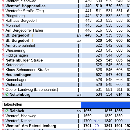
Wentorf, Sandweg
|
439
509
529
549
6
Wentorf, Höppnerallee
|
440
510
530
550
6
Wentorfer Straße (Ost)
|
441
511
531
551
6
Pfingstberg
|
442
512
532
552
6
Rathaus Bergedorf
|
443
513
533
553
6
Mohnhof
|
445
515
535
555
6
Am Bergedorfer Hafen
|
446
516
536
556
6
Bf. Bergedorf
H
an
449
519
539
559
6
Bf. Bergedorf
H
ab
520
540
600
6
Am Güterbahnhof
|
522
542
602
6
Wiesnerring
|
523
543
603
6
Fiddigshagen
|
524
544
604
6
Nettelnburger Straße
|
525
545
605
6
Katendeich
|
525
545
605
6
Klaus-Schaumann-Straße
|
526
546
606
6
Heulandhagen
|
527
547
607
6
Kienenhagen
|
528
548
608
6
Wehrdeich
|
529
549
609
6
Oberer Landweg (Eisenbahnbr.)
|
531
551
611
6
Nettelnburg
an
534
554
614
6
Haltestellen
Reinbek
ab
1655
1835
1855
Wentorf, Hochweg
|
1659
1839
1859
Wentorf, Kirche
|
1700
alle
1840
1900
Wentorf, Am Petersilienberg
|
1701
20
1841
1901
19