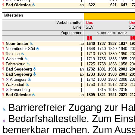
Bad Oldesloe
an
622
621
643
7
Haltestellen
Verkehrsmittel:
Bus
Bu
Linie:
SEV
SE
Zugnummer:
82189
82191
82193
1
1
Neumünster
ab
1640
1737
1837
1937
19
Neumünster Süd
|
1648
1740
1840
1940
20
Rickling
|
1710
1750
1850
1950
20
Wahlstedt
|
1719
1755
1855
1955
20
Fahrenkrug
|
1725
1758
1858
1958
20
Bad Segeberg
an
1732
1801
1901
2001
20
Bad Segeberg
ab
1733
1803
1903
2003
20
Altengörs
|
1742
1808
1908
2008
20
Wakendorf
|
1750
1812
1912
2012
21
Fresenburg
|
|
1815
1915
2015
Bad Oldesloe
an
1805
1821
1921
2021
21
Barrierefreier Zugang zur Ha
Bedarfshaltestelle, Zum Ein
bemerkbar machen. Zum Auss