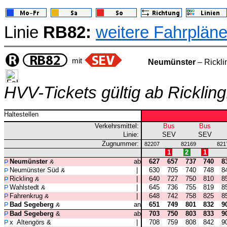
Linie
RB82:
weitere Fahrplän
mit
Neumünster
– Rickli
HVV-Tickets gültig ab Rickling
Haltestellen
Verkehrsmittel:
Bus
Bus
Linie:
SEV
SEV
Zugnummer:
82207
82169
821
1
2
1
Neumünster
ab
627
657
737
740
8
Neumünster Süd
|
630
705
740
748
8
Rickling
|
640
727
750
810
8
Wahlstedt
|
645
736
755
819
8
Fahrenkrug
|
648
742
758
825
8
Bad Segeberg
an
651
749
801
832
9
Bad Segeberg
ab
703
750
803
833
9
Altengörs
|
708
759
808
842
9