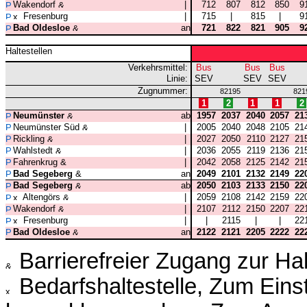
Wakendorf
|
712
807
812
850
9
Fresenburg
|
715
|
815
|
9
Bad Oldesloe
an
721
822
821
905
9
Haltestellen
Verkehrsmittel:
Bus
Bus
Bus
Linie:
SEV
SEV
SEV
Zugnummer:
82195
821
1
2
1
1
2
Neumünster
ab
1957
2037
2040
2057
21
Neumünster Süd
|
2005
2040
2048
2105
21
Rickling
|
2027
2050
2110
2127
21
Wahlstedt
|
2036
2055
2119
2136
21
Fahrenkrug
|
2042
2058
2125
2142
21
Bad Segeberg
an
2049
2101
2132
2149
22
Bad Segeberg
ab
2050
2103
2133
2150
22
Altengörs
|
2059
2108
2142
2159
22
Wakendorf
|
2107
2112
2150
2207
22
Fresenburg
|
|
2115
|
|
22
Bad Oldesloe
an
2122
2121
2205
2222
22
Barrierefreier Zugang zur Ha
Bedarfshaltestelle, Zum Ein