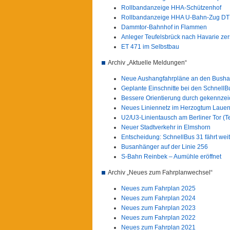
Rollbandanzeige HHA-Schützenhof
Rollbandanzeige HHA U-Bahn-Zug DT
Dammtor-Bahnhof in Flammen
Anleger Teufelsbrück nach Havarie zers
ET 471 im Selbstbau
Archiv „Aktuelle Meldungen“
Neue Aushangfahrpläne an den Bushal
Geplante Einschnitte bei den SchnellB
Bessere Orientierung durch gekennzei
Neues Liniennetz im Herzogtum Laue
U2/U3-Linientausch am Berliner Tor (Te
Neuer Stadtverkehr in Elmshorn
Entscheidung: SchnellBus 31 fährt weit
Busanhänger auf der Linie 256
S-Bahn Reinbek – Aumühle eröffnet
Archiv „Neues zum Fahrplanwechsel“
Neues zum Fahrplan 2025
Neues zum Fahrplan 2024
Neues zum Fahrplan 2023
Neues zum Fahrplan 2022
Neues zum Fahrplan 2021