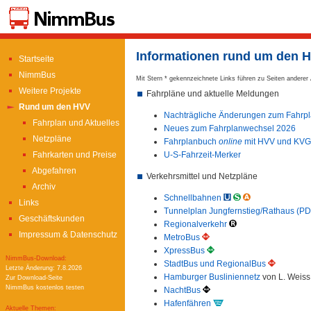
Informationen rund um den 
Startseite
NimmBus
Mit Stern * gekennzeichnete Links führen zu Seiten anderer 
Weitere Projekte
Fahrpläne und aktuelle Meldungen
Rund um den HVV
Nachträgliche Änderungen zum Fahrp
Fahrplan und Aktuelles
Neues zum Fahrplanwechsel 2026
Netzpläne
Fahrplanbuch
online
mit HVV und KVG
U-S-Fahrzeit-Merker
Fahrkarten und Preise
Abgefahren
Verkehrsmittel und Netzpläne
Archiv
Schnellbahnen
Links
Tunnelplan Jungfernstieg/Rathaus (PD
Geschäftskunden
Regionalverkehr
Impressum & Datenschutz
MetroBus
XpressBus
NimmBus-Download:
StadtBus und RegionalBus
Letzte Änderung: 7.8.2026
Hamburger Busliniennetz
von L. Weis
Zur Download-Seite
NimmBus kostenlos testen
NachtBus
Hafenfähren
Aktuelle Themen: