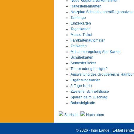
Neue Regionalverkehrslinien
Haltestellennamen
Netzplan Schnellbahnen/Regionalvek
Tarifringe
Einzelkarten
Tageskarten
Messe-Ticket
Fahrkartenautomaten
Zeitkarten
Mitnahmeregelung Abo-Karten
Schülerkarten
SemesterTicket
Teurer oder günstiger?
Ausweitung des Großbereichs Hambur
Ergänzungskarten
3-Tage-Karte
Zweierlei SchnellBusse
Sparen beim Zuschlag
Bahnsteigkarte
Startseite
Nach oben
© 2026 · Ingo Lange ·
E-Mail send