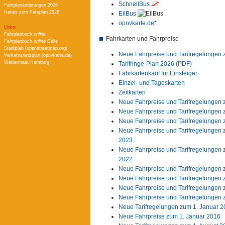
SchnellBus
Fahrplanänderungen 2026
Neues zum Fahrplan 2026
EilBus
öpnvkarte.de
*
Links:
Fahrplanbuch
online
Fahrkarten und Fahrpreise
Fahrplanbuch
online
Celle
Stadtplan (openstreetmap.org)
Neue Fahrpreise und Tarifregelungen 
Verkehrsnetzplan (öpnvkarte.de)
Wettermast Hamburg
Tarifringe-Plan 2026 (PDF)
Fahrkartenkauf für Einsteiger
Einzel- und Tageskarten
Zeitkarten
Neue Fahrpreise und Tarifregelungen 
Neue Fahrpreise und Tarifregelungen 
Neue Fahrpreise und Tarifregelungen 
Neue Fahrpreise und Tarifregelungen
2023
Neue Fahrpreise und Tarifregelungen
2022
Neue Fahrpreise und Tarifregelungen 
Neue Fahrpreise und Tarifregelungen
Neue Fahrpreise und Tarifregelungen 
Neue Fahrpreise und Tarifregelungen 
Neue Tarifregelungen zum 1. Januar 
Neue Fahrpreise zum 1. Januar 2016