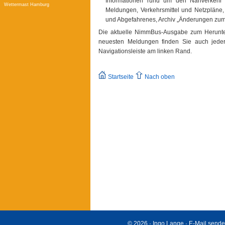
Informationen rund um den Nahverkehr 
Wettermast Hamburg
Meldungen, Verkehrsmittel und Netzpläne,
und Abgefahrenes, Archiv „Änderungen zu
Die aktuelle NimmBus-Ausgabe zum Herunterl
neuesten Meldungen finden Sie auch jederz
Navigationsleiste am linken Rand.
Startseite
Nach oben
© 2026 · Ingo Lange ·
E-Mail send