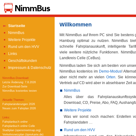
Willkommen
Startseite
NimmBus
Mit NimmBus auf Ihrem PC sind Sie bestens 
Weitere Projekte
Hamburg optimal zu nutzen. NimmBus bie
schnelle Fahrplanauskunft, intelligente Tar
Rund um den HVV
viele weitere nützliche Funktionen. NimmB
Links
Landkreis Celle (CeBus).
Geschäftskunden
NimmBus laden Sie sich am besten von unse
Impressum & Datenschutz
NimmBus kostenlos im
Demo-Modus
! Altern
aber nicht mehr an vielen
Orten
. Sie könne
NimmBus-Download:
Vertrieb auf CD wird aber in absehbarer Zeit a
Letzte Änderung: 7.8.2026
Zur Download-Seite
NimmBus
NimmBus kostenlos testen
Alles über das Fahrplanauskunftssys
Aktuelle Themen:
Download, CD, Preise, Abo, FAQ, Aushang
Fahrplanänderungen 2026
Neues zum Fahrplan 2026
Weitere Projekte
Was wir sonst noch machen: Erstellen vo
Links:
Fahrplandaten …
Fahrplanbuch
online
Fahrplanbuch
online
Celle
Rund um den HVV
Stadtplan (openstreetmap.org)
Verkehrsnetzplan (öpnvkarte.de)