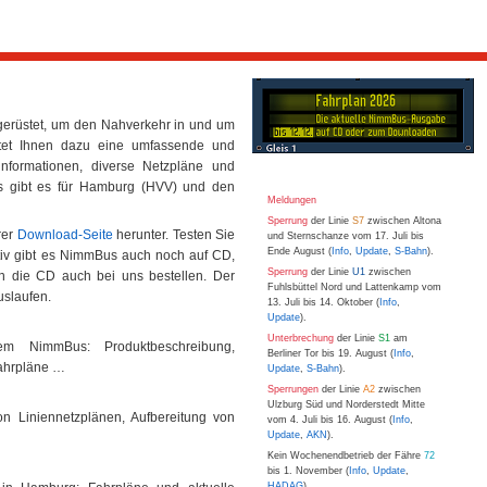
gerüstet, um den Nahverkehr in und um
tet Ihnen dazu eine umfassende und
ifinformationen, diverse Netzpläne und
us gibt es für Hamburg (HVV) und den
Meldungen
Sperrung
der Linie
S7
zwischen Altona
rer
Download-Seite
herunter. Testen Sie
und Sternschanze vom 17. Juli bis
Ende August (
Info
,
Update
,
S-Bahn
).
ativ gibt es NimmBus auch noch auf CD,
Sperrung
der Linie
U1
zwischen
n die CD auch bei uns bestellen. Der
Fuhlsbüttel Nord und Lattenkamp vom
uslaufen.
13. Juli bis 14. Oktober (
Info
,
Update
).
Unterbrechung
der Linie
S1
am
tem NimmBus: Produktbeschreibung,
Berliner Tor bis 19. August (
Info
,
fahrpläne …
Update
,
S-Bahn
).
Sperrungen
der Linie
A2
zwischen
Ulzburg Süd und Norderstedt Mitte
n Liniennetzplänen, Aufbereitung von
vom 4. Juli bis 16. August (
Info
,
Update
,
AKN
).
Kein Wochenendbetrieb der Fähre
72
bis 1. November (
Info
,
Update
,
HADAG
).