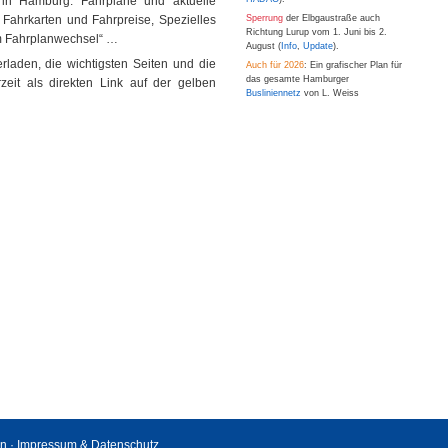
in Hamburg: Fahrpläne und aktuelle
 Fahrkarten und Fahrpreise, Spezielles
Sperrung
der Elbgaustraße auch
Richtung Lurup vom 1. Juni bis 2.
m Fahrplanwechsel“ …
August (
Info
,
Update
).
aden, die wichtigsten Seiten und die
Auch für 2026
: Ein grafischer Plan für
das gesamte Hamburger
eit als direkten Link auf der gelben
Busliniennetz
von L. Weiss
en
·
Impressum & Datenschutz