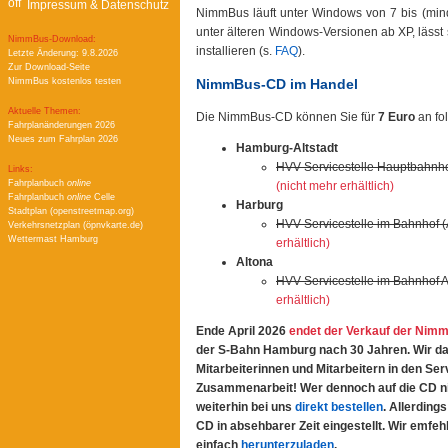
Impressum & Datenschutz
NimmBus läuft unter Windows von 7 bis (mind
unter älteren Windows-Versionen ab XP, lässt 
NimmBus-Download:
installieren (s.
FAQ
).
Letzte Änderung: 9.8.2026
Zur Download-Seite
NimmBus-CD im Handel
NimmBus kostenlos testen
Aktuelle Themen:
Die NimmBus-CD können Sie für
7 Euro
an fo
Fahrplanänderungen 2026
Neues zum Fahrplan 2026
Hamburg-Altstadt
HVV-Servicestelle Hauptbahnho
Links:
Fahrplanbuch
online
(nicht mehr erhältlich)
Fahrplanbuch
online
Celle
Harburg
Stadtplan (openstreetmap.org)
HVV-Servicestelle im Bahnhof 
Verkehrsnetzplan (öpnvkarte.de)
Wettermast Hamburg
erhältlich)
Altona
HVV-Servicestelle im Bahnhof 
erhältlich)
Ende April 2026
endet der Verkauf der Ni
der S-Bahn Hamburg nach 30 Jahren. Wir d
Mitarbeiterinnen und Mitarbeitern in den Ser
Zusammenarbeit! Wer dennoch auf die CD ni
weiterhin bei uns
direkt bestellen
. Allerding
CD in absehbarer Zeit eingestellt. Wir emfe
einfach
herunterzuladen
.