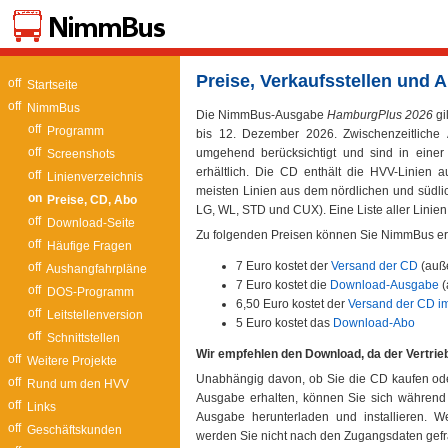
Preise, Verkaufsstellen und 
Startseite
NimmBus
Die NimmBus-Ausgabe
HamburgPlus 2026
gi
Programm
bis 12. Dezember 2026. Zwischenzeitliche
umgehend berücksichtigt und sind in einer
Screenshots
erhältlich. Die CD enthält die HVV-Linie
Linienverzeichnis
meisten Linien aus dem nördlichen und südlic
Preise, CD, Abo
LG, WL, STD und CUX). Eine Liste aller Linien
Download-Seite
Zu folgenden Preisen können Sie NimmBus e
Häufige Fragen
7 Euro kostet der
Versand der CD
(auße
Aushangfahrpläne
7 Euro kostet die
Download-Ausgabe
(
DOS-Programm
6,50 Euro kostet der
Versand der CD i
Leitstellenversion
5 Euro kostet das
Download-Abo
Schnittstellen
Wir empfehlen den Download, da der Vertrie
Weitere Projekte
Unabhängig davon, ob Sie die CD kaufen ode
Rund um den HVV
Ausgabe erhalten, können Sie sich während d
Links
Ausgabe herunterladen und installieren.
Geschäftskunden
werden Sie nicht nach den Zugangsdaten gefr