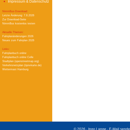
Impressum & Datenschutz
NimmBus-Download:
Letzte Änderung: 7.8.2026
Zur Download-Seite
NimmBus kostenlos testen
Aktuelle Themen:
Fahrplanänderungen 2026
Neues zum Fahrplan 2026
Links:
Fahrplanbuch
online
Fahrplanbuch
online
Celle
Stadtplan (openstreetmap.org)
Verkehrsnetzplan (öpnvkarte.de)
Wettermast Hamburg
© 2026 · Ingo Lange ·
E-Mail send