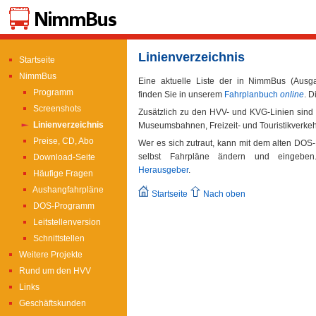
Linienverzeichnis
Startseite
NimmBus
Eine aktuelle Liste der in NimmBus (Ausg
Programm
finden Sie in unserem
Fahrplanbuch
online
. D
Screenshots
Zusätzlich zu den HVV- und KVG-Linien sind 
Linienverzeichnis
Museumsbahnen, Freizeit- und Touristikverke
Preise, CD, Abo
Wer es sich zutraut, kann mit dem alten DO
selbst Fahrpläne ändern und eingeben.
Download-Seite
Herausgeber
.
Häufige Fragen
Aushangfahrpläne
Startseite
Nach oben
DOS-Programm
Leitstellenversion
Schnittstellen
Weitere Projekte
Rund um den HVV
Links
Geschäftskunden