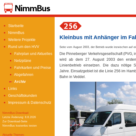
Startseite
NimmBus
Kleinbus mit Anhänger im Fa
Weitere Projekte
Rund um den HVV
Seite vom August 2003, der Betrieb wurde inzwischen auf e
Die Pinneberger Verkehrsgesellschaft (PVG,
Fahrplan und Aktuelles
wird ab dem 27. August 2003 den ersten
Netzpläne
Linienbetrieb einsetzen. Die dazu nötige 
Fahrkarten und Preise
Jahre. Einsatzgebiet ist die Linie 256 im Ham
Abgefahren
Bahn in Veddel.
Archiv
Links
Geschäftskunden
Impressum & Datenschutz
NimmBus-Download:
Letzte Änderung: 8.8.2026
Zur Download-Seite
NimmBus kostenlos testen
Aktuelle Themen: